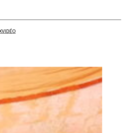
X
VIDÉO