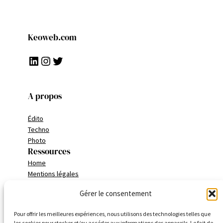
Keoweb.com
LinkedIn
Instagram
Twitter
A propos
Édito
Techno
Photo
Ressources
Home
Mentions légales
Politique de confidentialité
Gérer le consentement
Conditions générales
Pour offrir les meilleures expériences, nous utilisons des technologies telles que
Addresse
les cookies pour stocker et/ou accéder aux informations des appareils. Le fait de