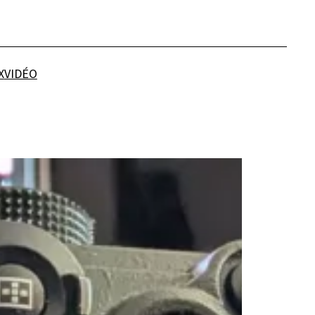
X
VIDÉO