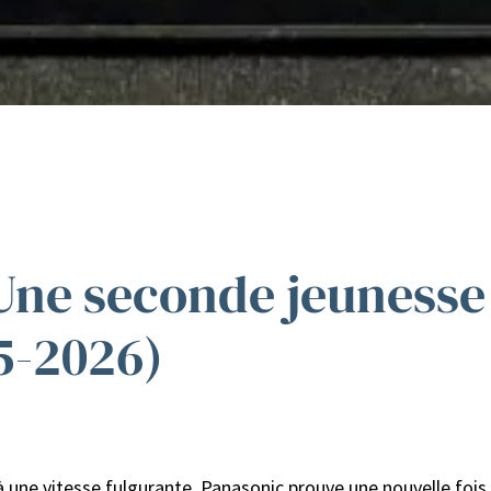
 Une seconde jeunesse
5-2026)
à une vitesse fulgurante, Panasonic prouve une nouvelle fois