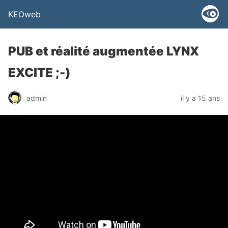
KEOweb
PUB et réalité augmentée LYNX
EXCITE ;-)
admin
il y a 15 ans