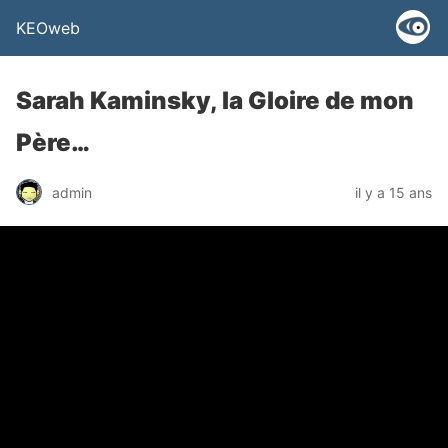
KEOweb
Sarah Kaminsky, la Gloire de mon
Père…
admin
il y a 15 ans