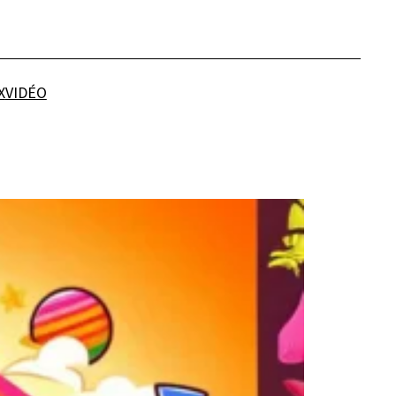
X
VIDÉO