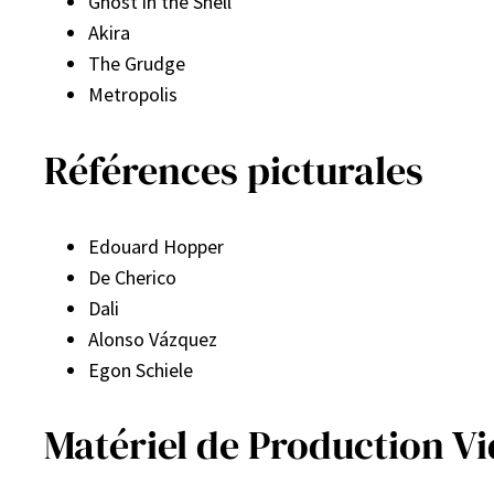
Ghost in the Shell
Akira
The Grudge
Metropolis
Références picturales
Edouard Hopper
De Cherico
Dali
Alonso Vázquez
Egon Schiele
Matériel de Production V