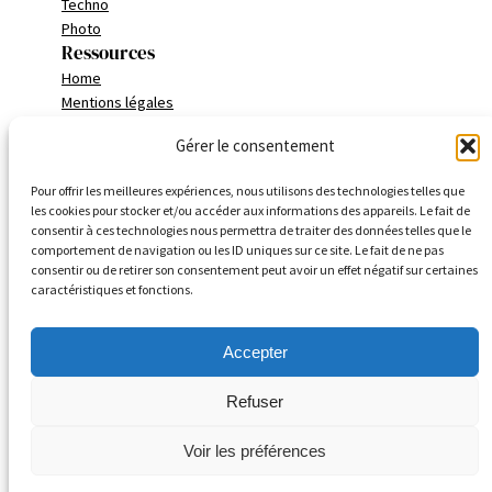
Techno
Photo
Ressources
Home
Mentions légales
Politique de confidentialité
Gérer le consentement
Conditions générales
Pour offrir les meilleures expériences, nous utilisons des technologies telles que
Addresse
les cookies pour stocker et/ou accéder aux informations des appareils. Le fait de
consentir à ces technologies nous permettra de traiter des données telles que le
Marseille – FRANCE
comportement de navigation ou les ID uniques sur ce site. Le fait de ne pas
consentir ou de retirer son consentement peut avoir un effet négatif sur certaines
Tablet.contact
caractéristiques et fonctions.
AlloWeekend
Accepter
Refuser
Voir les préférences
Copyright
©
1999 -2026 | keoweb.com