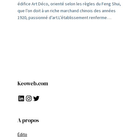
édifice Art Déco, orienté selon les règles du Feng Shui,
que l’on doit à un riche marchand chinois des années
1920, passionné d’art.L’établissement renferme…
Keoweb.com
LinkedIn
Instagram
Twitter
A propos
Édito